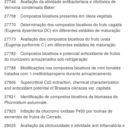
27746 Avaliação da atividade antibacteriana e citotóxica de
Vernonia condensata Baker
27758 Compostos bioativos presentes em óleos vegetais
27770 Determinação dos compostos bioativos do fruto cagaita
(Eugenia dysenterica DC) em diferentes estádios de maturação
27773 Avaliação dos compostos bioativos do fruto uvaia
(Eugenia pyriformis C.) em diferentes estádios de maturação
27782 Compostos bioativos e potencial antioxidante de frutos
do muricizeiro armazenados sob-refrigeração
27788 Modificações nos compostos bioativos de mini tomates
tratados com 1-metilciclopropeno durante armazenamento
27806 Supercritical Co2 extraction, chemical characterization
and antioxidant potential of Brassica oleracea var. capitata
27821 Identificação de compostos bioativos da biomassa de
Phormidium autumnale.
27923 Inibição da citocromo oxidase P450 por toxinas de
sementes de frutos do Cerrado.
28025 Avaliação da citotoxicidade e atividade anti-inflamatória e