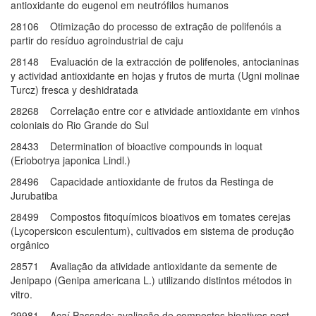
antioxidante do eugenol em neutrófilos humanos
28106 Otimização do processo de extração de polifenóis a
partir do resíduo agroindustrial de caju
28148 Evaluación de la extracción de polifenoles, antocianinas
y actividad antioxidante en hojas y frutos de murta (Ugni molinae
Turcz) fresca y deshidratada
28268 Correlação entre cor e atividade antioxidante em vinhos
coloniais do Rio Grande do Sul
28433 Determination of bioactive compounds in loquat
(Eriobotrya japonica Lindl.)
28496 Capacidade antioxidante de frutos da Restinga de
Jurubatiba
28499 Compostos fitoquímicos bioativos em tomates cerejas
(Lycopersicon esculentum), cultivados em sistema de produção
orgânico
28571 Avaliação da atividade antioxidante da semente de
Jenipapo (Genipa americana L.) utilizando distintos métodos in
vitro.
29981 Açaí Passado: avaliação de compostos bioativos post