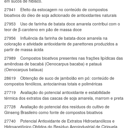
em sucos de hibisco.
27941 Efeito da estocagem no conteúdo de compostos
bioativos do óleo de soja adicionado de antioxidantes naturais
27953 Uso de farinha de batata doce amarela contribui com o
teor de β-caroteno em pão de massa doce
27956 Influência da farinha de batata-doce amarela na
coloração e atividade antioxidante de panettones produzidos a
partir de massa ácida
27989 Compostos bioativos presentes nas frações lipídicas das
amêndoas de bacabá (Oenocarpus bacaba) e patauá
(Oenocarpus bataua)
28619 Obtenção de suco de jambolão em pó: conteúdo de
compostos fenólicos, antocianinas totais e poliméricas
27719 Avaliação do potencial antioxidante e estabilidade
térmica dos extratos das cascas de soja amarela, marrom e preta
27728 Avaliação do potencial dos resíduos do cultivo de
Ginseng Brasileiro como fonte de compostos bioativos
27740 Potencial Antioxidante de Extratos Hidroetanólicos e
Hidroacetônico Obtidos do Resíduo Agroindustrial de Ciriguela