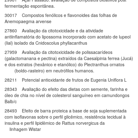
fermentação espontânea.
30017 Compostos fenólicos e flavonoides das folhas de
Anemopaegma arvense
27860 Avaliação da citotoxicidade e da atividade
antiinflamatória do lipossoma incorporado com acetato de lupeol
(lial) isolado da Cnidoscolus phyllacanthus
27959 Avaliação da citotoxicidade de polissacarídeos
(galactomanana e pectina) extraídos da Caesalpinia ferrea (Jucá)
e dos extratos (hexânico e etanólico) do Plectranthus ornatos
(boldo-rasteiro) em neutrófilos humanos.
28211 Potencial antioxidante de frutos de Eugenia Uniflora L
28343 Avaliação do efeito das dietas com semente, farinha e
óleo de chia no nível de colesterol sanguíneo em camundongos
Balb/c
28493 Efeito de barra proteica a base de soja suplementada
com isoflavonas sobre o perfil glicêmico, resistência tecidual à
insulina e perfil lipidêmico de Rattus norvergicus da
linhagem Wistar