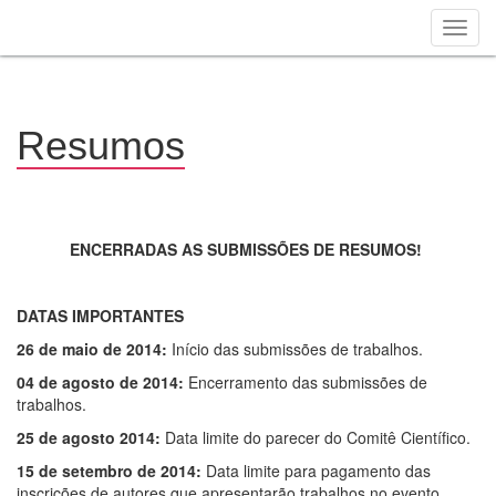
Toggl
navig
Pular
para
o
conteúdo
Resumos
principal
ENCERRADAS AS SUBMISSÕES DE RESUMOS!
DATAS IMPORTANTES
26 de maio de 2014:
Início das submissões de trabalhos.
04 de agosto de 2014:
Encerramento das submissões de
trabalhos.
25 de agosto 2014:
Data limite do parecer do Comitê Científico.
15 de setembro de 2014:
Data limite para pagamento das
inscrições de autores que apresentarão trabalhos no evento.